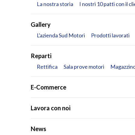
La nostra storia
I nostri 10 patti con il cl
Gallery
L'azienda Sud Motori
Prodotti lavorati
Reparti
Rettifica
Sala prove motori
Magazzino
E-Commerce
Lavora con noi
News