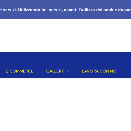
i servizi. Utilizzando tali servizi, accetti l'utilizzo dei cookie da pa
E-COMMERCE
GALLERY
LAVORA CON NOI